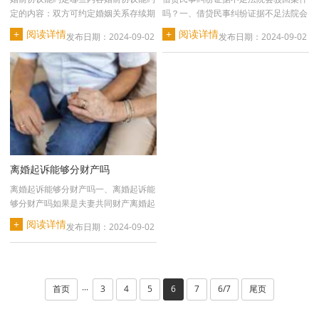
定的内容：双方可约定婚姻关系存续期
吗？一、借贷民事纠纷证据不足法院会
间所得的财产以及···
驳回案件吗?借贷民···
+
阅读详情
+
阅读详情
发布日期：2024-09-02
发布日期：2024-09-02
离婚起诉能够分财产吗
离婚起诉能够分财产吗一、离婚起诉能
够分财产吗如果是夫妻共同财产离婚起
诉时是能够请求分···
+
阅读详情
发布日期：2024-09-02
首页
3
4
5
6
7
6/7
尾页
···