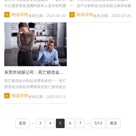
可以重新更改遗嘱吗老年人是有权利重
一、遗产分割时应当保留胎儿继承份额
新去更改遗嘱的。···
吗《关于保留胎儿继···
+
阅读详情
+
阅读详情
发布日期：2025-03-20
发布日期：2025-03-20
东莞市侦探公司：死亡赔偿金分割起诉费谁承担
死亡赔偿金分割起诉费谁承担一、死亡
赔偿金分割起诉费谁承担死亡赔偿金分
割起诉的费用通常···
+
阅读详情
发布日期：2025-03-12
首页
3
4
5
6
7
5/13
尾页
···
···